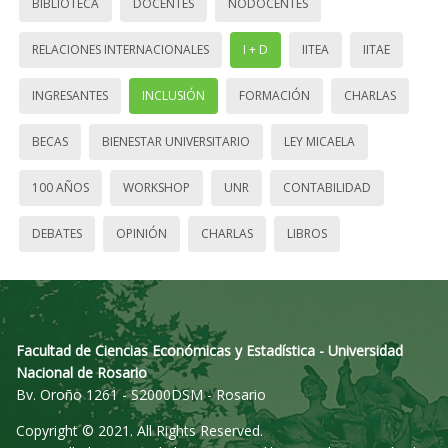
BIBLIOTECA
DOCENTES
NODOCENTES
RELACIONES INTERNACIONALES
I + D
IITEA
IITAE
INGRESANTES
INCLUSIÓN
FORMACIÓN
CHARLAS
BECAS
BIENESTAR UNIVERSITARIO
LEY MICAELA
100 AÑOS
WORKSHOP
UNR
CONTABILIDAD
DEBATES
OPINIÓN
CHARLAS
LIBROS
Facultad de Ciencias Económicas y Estadística - Universidad
Nacional de Rosario
Bv. Oroño 1261 - S2000DSM - Rosario
Copyright © 2021. All Rights Reserved.