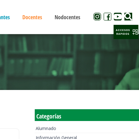
antes
Docentes
Nodocentes
ACCESOS
RAPIDOS
Categorías
Alumnado
Información General