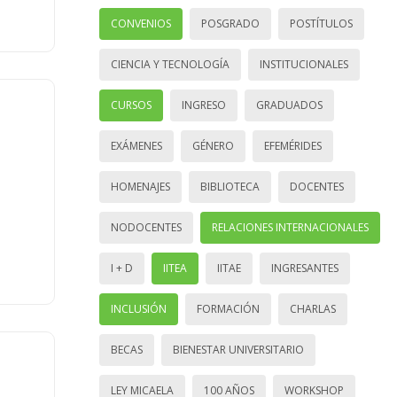
CONVENIOS
POSGRADO
POSTÍTULOS
CIENCIA Y TECNOLOGÍA
INSTITUCIONALES
CURSOS
INGRESO
GRADUADOS
EXÁMENES
GÉNERO
EFEMÉRIDES
HOMENAJES
BIBLIOTECA
DOCENTES
NODOCENTES
RELACIONES INTERNACIONALES
I + D
IITEA
IITAE
INGRESANTES
INCLUSIÓN
FORMACIÓN
CHARLAS
BECAS
BIENESTAR UNIVERSITARIO
LEY MICAELA
100 AÑOS
WORKSHOP