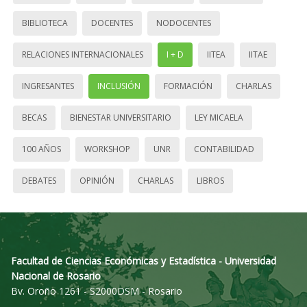
BIBLIOTECA
DOCENTES
NODOCENTES
RELACIONES INTERNACIONALES
I + D
IITEA
IITAE
INGRESANTES
INCLUSIÓN
FORMACIÓN
CHARLAS
BECAS
BIENESTAR UNIVERSITARIO
LEY MICAELA
100 AÑOS
WORKSHOP
UNR
CONTABILIDAD
DEBATES
OPINIÓN
CHARLAS
LIBROS
Facultad de Ciencias Económicas y Estadística - Universidad
Nacional de Rosario
Bv. Oroño 1261 - S2000DSM - Rosario