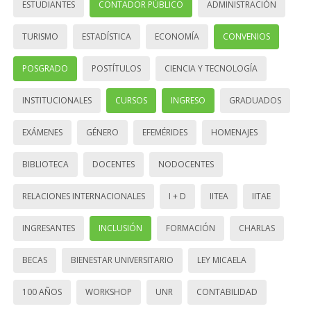
ESTUDIANTES
CONTADOR PÚBLICO
ADMINISTRACIÓN
TURISMO
ESTADÍSTICA
ECONOMÍA
CONVENIOS
POSGRADO
POSTÍTULOS
CIENCIA Y TECNOLOGÍA
INSTITUCIONALES
CURSOS
INGRESO
GRADUADOS
EXÁMENES
GÉNERO
EFEMÉRIDES
HOMENAJES
BIBLIOTECA
DOCENTES
NODOCENTES
RELACIONES INTERNACIONALES
I + D
IITEA
IITAE
INGRESANTES
INCLUSIÓN
FORMACIÓN
CHARLAS
BECAS
BIENESTAR UNIVERSITARIO
LEY MICAELA
100 AÑOS
WORKSHOP
UNR
CONTABILIDAD