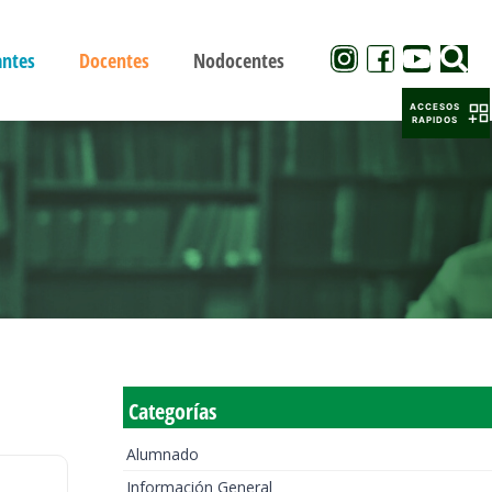
antes
Docentes
Nodocentes
ACCESOS
RAPIDOS
Categorías
Alumnado
Información General