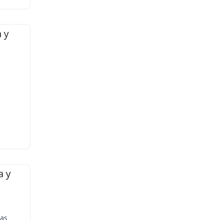
 y
a y
ias