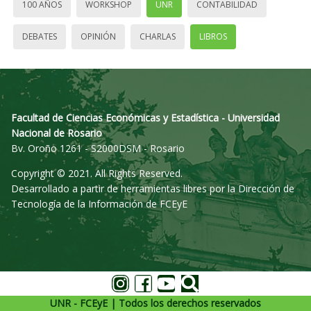
100 AÑOS
WORKSHOP
UNR
CONTABILIDAD
DEBATES
OPINIÓN
CHARLAS
LIBROS
Facultad de Ciencias Económicas y Estadística - Universidad
Nacional de Rosario
Bv. Oroño 1261 - S2000DSM - Rosario
Copyright © 2021. All Rights Reserved.
Desarrollado a partir de herramientas libres por la Dirección de
Tecnología de la Información de FCEyE
UNR - FCEyE | Todos los derechos reservados