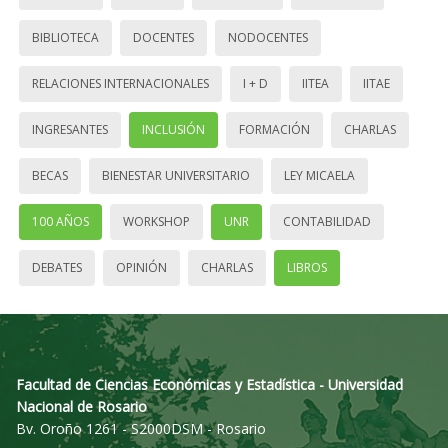
BIBLIOTECA
DOCENTES
NODOCENTES
RELACIONES INTERNACIONALES
I + D
IITEA
IITAE
INGRESANTES
INCLUSIÓN
FORMACIÓN
CHARLAS
BECAS
BIENESTAR UNIVERSITARIO
LEY MICAELA
100 AÑOS
WORKSHOP
UNR
CONTABILIDAD
DEBATES
OPINIÓN
CHARLAS
LIBROS
Facultad de Ciencias Económicas y Estadística - Universidad
Nacional de Rosario
Bv. Oroño 1261 - S2000DSM - Rosario