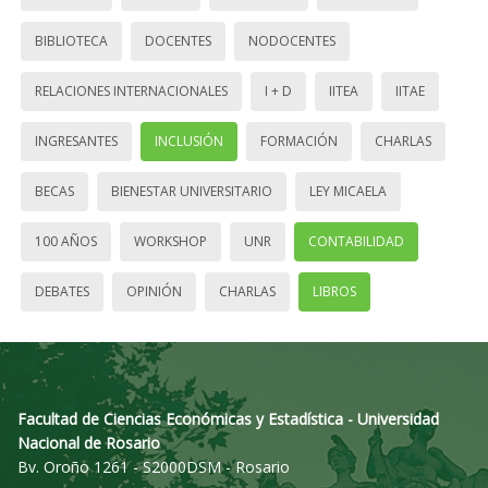
BIBLIOTECA
DOCENTES
NODOCENTES
RELACIONES INTERNACIONALES
I + D
IITEA
IITAE
INGRESANTES
INCLUSIÓN
FORMACIÓN
CHARLAS
BECAS
BIENESTAR UNIVERSITARIO
LEY MICAELA
100 AÑOS
WORKSHOP
UNR
CONTABILIDAD
DEBATES
OPINIÓN
CHARLAS
LIBROS
Facultad de Ciencias Económicas y Estadística - Universidad
Nacional de Rosario
Bv. Oroño 1261 - S2000DSM - Rosario