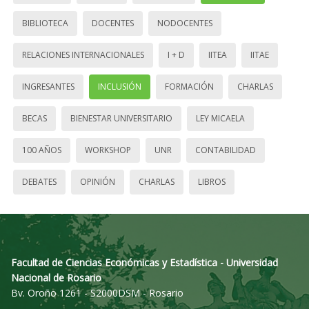
BIBLIOTECA
DOCENTES
NODOCENTES
RELACIONES INTERNACIONALES
I + D
IITEA
IITAE
INGRESANTES
INCLUSIÓN
FORMACIÓN
CHARLAS
BECAS
BIENESTAR UNIVERSITARIO
LEY MICAELA
100 AÑOS
WORKSHOP
UNR
CONTABILIDAD
DEBATES
OPINIÓN
CHARLAS
LIBROS
Facultad de Ciencias Económicas y Estadística - Universidad
Nacional de Rosario
Bv. Oroño 1261 - S2000DSM - Rosario