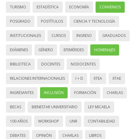
TURISMO
ESTADÍSTICA
ECONOMÍA
CONVENIOS
POSGRADO
POSTÍTULOS
CIENCIA Y TECNOLOGÍA
INSTITUCIONALES
CURSOS
INGRESO
GRADUADOS
EXÁMENES
GÉNERO
EFEMÉRIDES
HOMENAJES
BIBLIOTECA
DOCENTES
NODOCENTES
RELACIONES INTERNACIONALES
I + D
IITEA
IITAE
INGRESANTES
INCLUSIÓN
FORMACIÓN
CHARLAS
BECAS
BIENESTAR UNIVERSITARIO
LEY MICAELA
100 AÑOS
WORKSHOP
UNR
CONTABILIDAD
DEBATES
OPINIÓN
CHARLAS
LIBROS