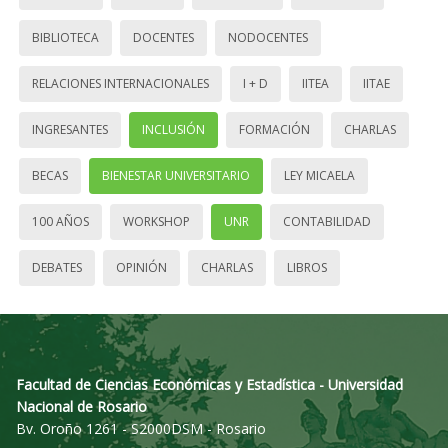
BIBLIOTECA
DOCENTES
NODOCENTES
RELACIONES INTERNACIONALES
I + D
IITEA
IITAE
INGRESANTES
INCLUSIÓN
FORMACIÓN
CHARLAS
BECAS
BIENESTAR UNIVERSITARIO
LEY MICAELA
100 AÑOS
WORKSHOP
UNR
CONTABILIDAD
DEBATES
OPINIÓN
CHARLAS
LIBROS
Facultad de Ciencias Económicas y Estadística - Universidad
Nacional de Rosario
Bv. Oroño 1261 - S2000DSM - Rosario