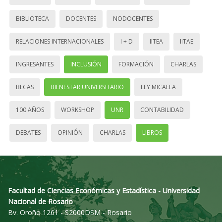
BIBLIOTECA
DOCENTES
NODOCENTES
RELACIONES INTERNACIONALES
I + D
IITEA
IITAE
INGRESANTES
INCLUSIÓN
FORMACIÓN
CHARLAS
BECAS
BIENESTAR UNIVERSITARIO
LEY MICAELA
100 AÑOS
WORKSHOP
UNR
CONTABILIDAD
DEBATES
OPINIÓN
CHARLAS
LIBROS
Facultad de Ciencias Económicas y Estadística - Universidad
Nacional de Rosario
Bv. Oroño 1261 - S2000DSM - Rosario