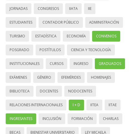
JORNADAS
CONGRESOS
IIATA
IIE
ESTUDIANTES
CONTADOR PÚBLICO
ADMINISTRACIÓN
TURISMO
ESTADÍSTICA
ECONOMÍA
CONVENIOS
POSGRADO
POSTÍTULOS
CIENCIA Y TECNOLOGÍA
INSTITUCIONALES
CURSOS
INGRESO
GRADUADOS
EXÁMENES
GÉNERO
EFEMÉRIDES
HOMENAJES
BIBLIOTECA
DOCENTES
NODOCENTES
RELACIONES INTERNACIONALES
I + D
IITEA
IITAE
INGRESANTES
INCLUSIÓN
FORMACIÓN
CHARLAS
BECAS
BIENESTAR UNIVERSITARIO
LEY MICAELA