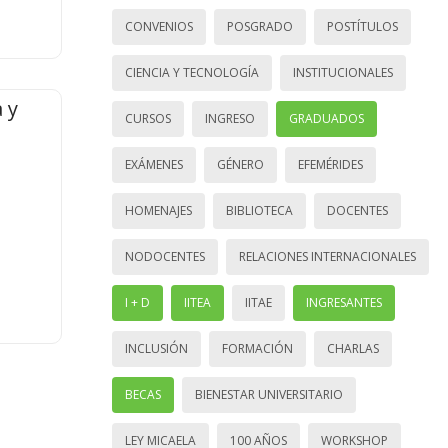
CONVENIOS
POSGRADO
POSTÍTULOS
CIENCIA Y TECNOLOGÍA
INSTITUCIONALES
 y
CURSOS
INGRESO
GRADUADOS
EXÁMENES
GÉNERO
EFEMÉRIDES
HOMENAJES
BIBLIOTECA
DOCENTES
NODOCENTES
RELACIONES INTERNACIONALES
I + D
IITEA
IITAE
INGRESANTES
INCLUSIÓN
FORMACIÓN
CHARLAS
BECAS
BIENESTAR UNIVERSITARIO
LEY MICAELA
100 AÑOS
WORKSHOP