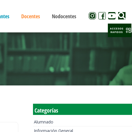
antes
Docentes
Nodocentes
ACCESOS
RAPIDOS
Categorías
Alumnado
Información General