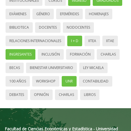
INSTITUCIONALES
CURSOS
INGRESO
GRADUADOS
EXÁMENES
GÉNERO
EFEMÉRIDES
HOMENAJES
BIBLIOTECA
DOCENTES
NODOCENTES
RELACIONES INTERNACIONALES
I + D
IITEA
IITAE
INGRESANTES
INCLUSIÓN
FORMACIÓN
CHARLAS
BECAS
BIENESTAR UNIVERSITARIO
LEY MICAELA
100 AÑOS
WORKSHOP
UNR
CONTABILIDAD
DEBATES
OPINIÓN
CHARLAS
LIBROS
Facultad de Ciencias Económicas y Estadística - Universidad