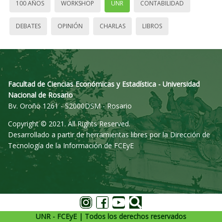
100 AÑOS
WORKSHOP
UNR
CONTABILIDAD
DEBATES
OPINIÓN
CHARLAS
LIBROS
Facultad de Ciencias Económicas y Estadística - Universidad
Nacional de Rosario
Bv. Oroño 1261 - S2000DSM - Rosario
Copyright © 2021. All Rights Reserved.
Desarrollado a partir de herramientas libres por la Dirección de
Tecnología de la Información de FCEyE
UNR - FCEyE | Todos los derechos reservados