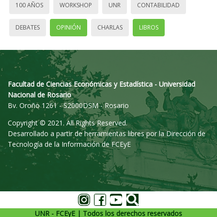
100 AÑOS
WORKSHOP
UNR
CONTABILIDAD
DEBATES
OPINIÓN
CHARLAS
LIBROS
Facultad de Ciencias Económicas y Estadística - Universidad
Nacional de Rosario
Bv. Oroño 1261 - S2000DSM - Rosario
Copyright © 2021. All Rights Reserved.
Desarrollado a partir de herramientas libres por la Dirección de
Tecnología de la Información de FCEyE
UNR - FCEyE | Todos los derechos reservados