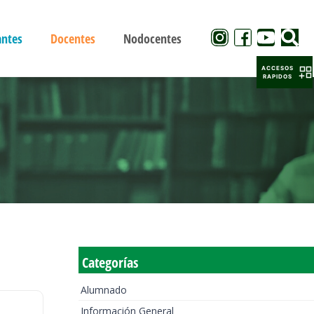
antes
Docentes
Nodocentes
ACCESOS
RAPIDOS
Categorías
Alumnado
Información General