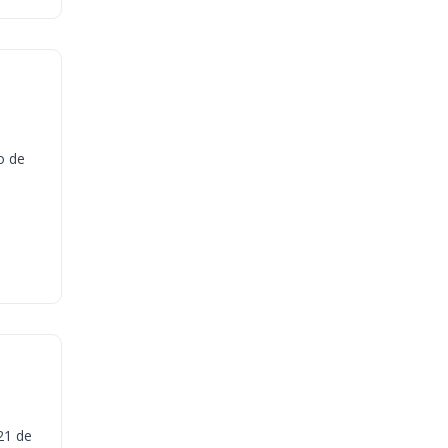
o de
21 de