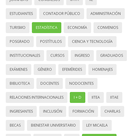
ESTUDIANTES
CONTADOR PÚBLICO
ADMINISTRACIÓN
TURISMO
ESTADÍSTICA
ECONOMÍA
CONVENIOS
POSGRADO
POSTÍTULOS
CIENCIA Y TECNOLOGÍA
INSTITUCIONALES
CURSOS
INGRESO
GRADUADOS
EXÁMENES
GÉNERO
EFEMÉRIDES
HOMENAJES
BIBLIOTECA
DOCENTES
NODOCENTES
RELACIONES INTERNACIONALES
I + D
IITEA
IITAE
INGRESANTES
INCLUSIÓN
FORMACIÓN
CHARLAS
BECAS
BIENESTAR UNIVERSITARIO
LEY MICAELA