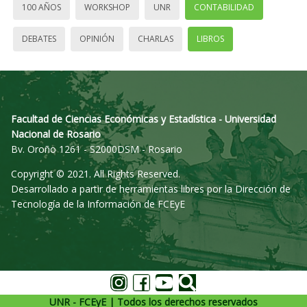
100 AÑOS
WORKSHOP
UNR
CONTABILIDAD
DEBATES
OPINIÓN
CHARLAS
LIBROS
Facultad de Ciencias Económicas y Estadística - Universidad
Nacional de Rosario
Bv. Oroño 1261 - S2000DSM - Rosario
Copyright © 2021. All Rights Reserved.
Desarrollado a partir de herramientas libres por la Dirección de
Tecnología de la Información de FCEyE
UNR - FCEyE | Todos los derechos reservados