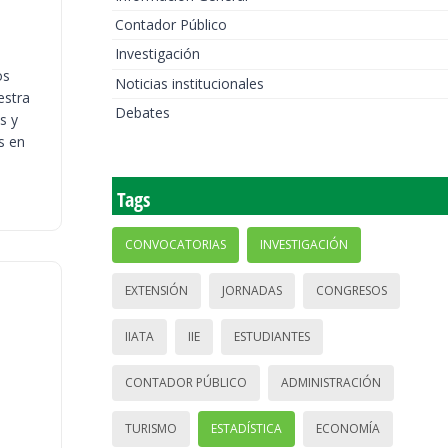
Contador Público
Investigación
os
Noticias institucionales
estra
Debates
s y
s en
Tags
CONVOCATORIAS
INVESTIGACIÓN
EXTENSIÓN
JORNADAS
CONGRESOS
IIATA
IIE
ESTUDIANTES
CONTADOR PÚBLICO
ADMINISTRACIÓN
TURISMO
ESTADÍSTICA
ECONOMÍA