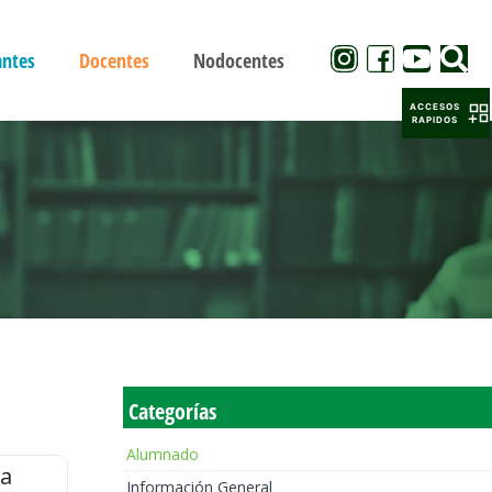
antes
Docentes
Nodocentes
ACCESOS
RAPIDOS
Categorías
Alumnado
la
Información General