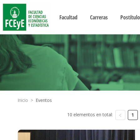
Facultad
Carreras
Postítulo
Inicio
>
Eventos
10 elementos en total:
1