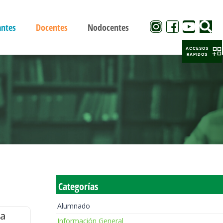
antes
Docentes
Nodocentes
ACCESOS
RAPIDOS
Categorías
Alumnado
la
Información General