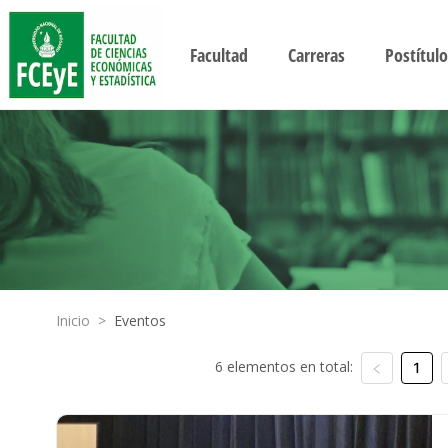
Facultad
Carreras
Postítulo
Inicio
>
Eventos
6 elementos en total:
1