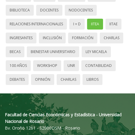
BIBLIOTECA
DOCENTES
NODOCENTES
RELACIONES INTERNACIONALES
I + D
IITEA
IITAE
INGRESANTES
INCLUSIÓN
FORMACIÓN
CHARLAS
BECAS
BIENESTAR UNIVERSITARIO
LEY MICAELA
100 AÑOS
WORKSHOP
UNR
CONTABILIDAD
DEBATES
OPINIÓN
CHARLAS
LIBROS
Facultad de Ciencias Económicas y Estadística - Universidad
Nacional de Rosario
Bv. Oroño 1261 - S2000DSM - Rosario