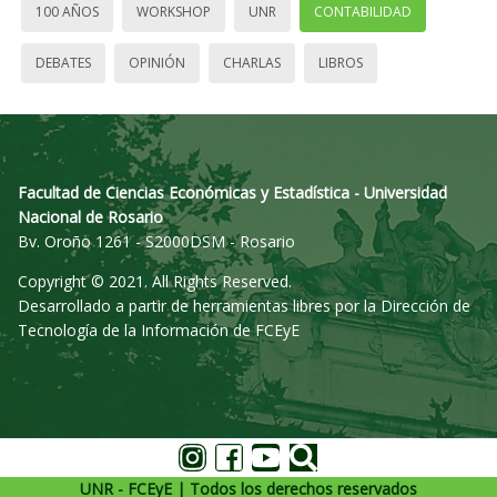
100 AÑOS
WORKSHOP
UNR
CONTABILIDAD
DEBATES
OPINIÓN
CHARLAS
LIBROS
Facultad de Ciencias Económicas y Estadística - Universidad
Nacional de Rosario
Bv. Oroño 1261 - S2000DSM - Rosario
Copyright © 2021. All Rights Reserved.
Desarrollado a partir de herramientas libres por la Dirección de
Tecnología de la Información de FCEyE
UNR - FCEyE | Todos los derechos reservados