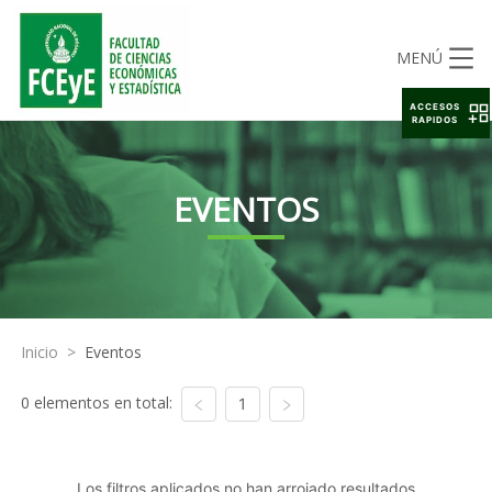
MENÚ
ACCESOS
RAPIDOS
EVENTOS
Inicio
>
Eventos
0 elementos en total:
1
Los filtros aplicados no han arrojado resultados