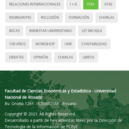
RELACIONES INTERNACIONALES
I + D
IITEA
IITAE
INGRESANTES
INCLUSIÓN
FORMACIÓN
CHARLAS
BECAS
BIENESTAR UNIVERSITARIO
LEY MICAELA
100 AÑOS
WORKSHOP
UNR
CONTABILIDAD
DEBATES
OPINIÓN
CHARLAS
LIBROS
Facultad de Ciencias Económicas y Estadística - Universidad
Nacional de Rosario
Bv. Oroño 1261 - S2000DSM - Rosario
Copyright © 2021. All Rights Reserved.
Desarrollado a partir de herramientas libres por la Dirección de
Tecnología de la Información de FCEyE