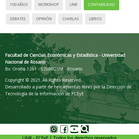
100 AÑOS
WORKSHOP
UNR
CONTABILIDAD
DEBATES
OPINIÓN
CHARLAS
LIBROS
Facultad de Ciencias Económicas y Estadística - Universidad
Nacional de Rosario
Bv. Oroño 1261 - S2000DSM - Rosario
Copyright © 2021. All Rights Reserved.
Desarrollado a partir de herramientas libres por la Dirección de
Tecnología de la Información de FCEyE
UNR - FCEyE | Todos los derechos reservados