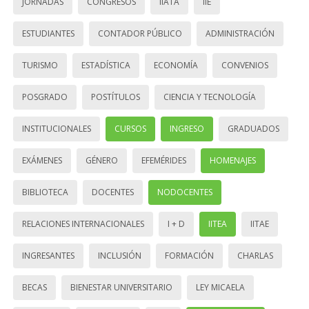
JORNADAS
CONGRESOS
IIATA
IIE
ESTUDIANTES
CONTADOR PÚBLICO
ADMINISTRACIÓN
TURISMO
ESTADÍSTICA
ECONOMÍA
CONVENIOS
POSGRADO
POSTÍTULOS
CIENCIA Y TECNOLOGÍA
INSTITUCIONALES
CURSOS
INGRESO
GRADUADOS
EXÁMENES
GÉNERO
EFEMÉRIDES
HOMENAJES
BIBLIOTECA
DOCENTES
NODOCENTES
RELACIONES INTERNACIONALES
I + D
IITEA
IITAE
INGRESANTES
INCLUSIÓN
FORMACIÓN
CHARLAS
BECAS
BIENESTAR UNIVERSITARIO
LEY MICAELA