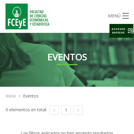
MENÚ
ACCESOS
RAPIDOS
EVENTOS
Inicio
>
Eventos
0 elementos en total:
1
Los filtros aplicados no han arrojado resultados