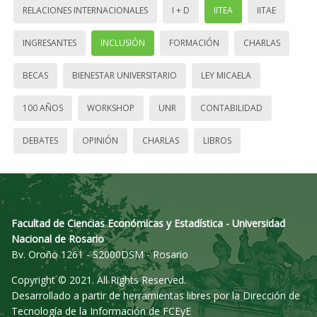
RELACIONES INTERNACIONALES
I + D
IITEA
IITAE
INGRESANTES
INCLUSIÓN
FORMACIÓN
CHARLAS
BECAS
BIENESTAR UNIVERSITARIO
LEY MICAELA
100 AÑOS
WORKSHOP
UNR
CONTABILIDAD
DEBATES
OPINIÓN
CHARLAS
LIBROS
Facultad de Ciencias Económicas y Estadística - Universidad
Nacional de Rosario
Bv. Oroño 1261 - S2000DSM - Rosario
Copyright © 2021. All Rights Reserved.
Desarrollado a partir de herramientas libres por la Dirección de
Tecnología de la Información de FCEyE