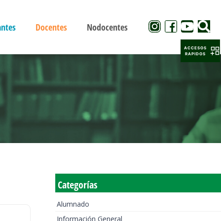
antes
Docentes
Nodocentes
ACCESOS
RAPIDOS
Categorías
Alumnado
Información General