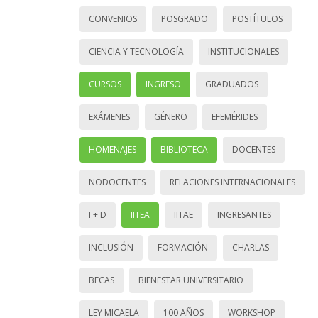
CONVENIOS
POSGRADO
POSTÍTULOS
CIENCIA Y TECNOLOGÍA
INSTITUCIONALES
CURSOS
INGRESO
GRADUADOS
EXÁMENES
GÉNERO
EFEMÉRIDES
HOMENAJES
BIBLIOTECA
DOCENTES
NODOCENTES
RELACIONES INTERNACIONALES
I + D
IITEA
IITAE
INGRESANTES
INCLUSIÓN
FORMACIÓN
CHARLAS
BECAS
BIENESTAR UNIVERSITARIO
LEY MICAELA
100 AÑOS
WORKSHOP