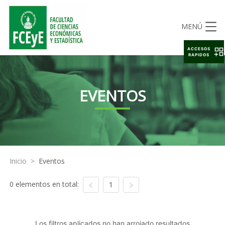
MENÚ
ACCESOS
RAPIDOS
EVENTOS
Inicio
>
Eventos
0 elementos en total:
1
Los filtros aplicados no han arrojado resultados