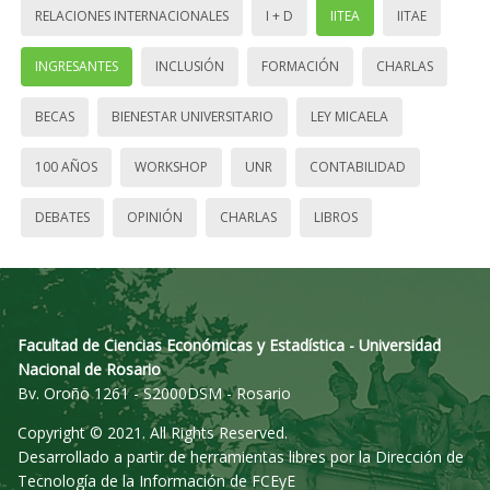
RELACIONES INTERNACIONALES
I + D
IITEA
IITAE
INGRESANTES
INCLUSIÓN
FORMACIÓN
CHARLAS
BECAS
BIENESTAR UNIVERSITARIO
LEY MICAELA
100 AÑOS
WORKSHOP
UNR
CONTABILIDAD
DEBATES
OPINIÓN
CHARLAS
LIBROS
Facultad de Ciencias Económicas y Estadística - Universidad
Nacional de Rosario
Bv. Oroño 1261 - S2000DSM - Rosario
Copyright © 2021. All Rights Reserved.
Desarrollado a partir de herramientas libres por la Dirección de
Tecnología de la Información de FCEyE