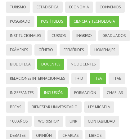
TURISMO
ESTADÍSTICA
ECONOMÍA
CONVENIOS
POSGRADO
POSTÍTULOS
CIENCIA Y TECNOLOGÍA
INSTITUCIONALES
CURSOS
INGRESO
GRADUADOS
EXÁMENES
GÉNERO
EFEMÉRIDES
HOMENAJES
BIBLIOTECA
DOCENTES
NODOCENTES
RELACIONES INTERNACIONALES
I + D
IITEA
IITAE
INGRESANTES
INCLUSIÓN
FORMACIÓN
CHARLAS
BECAS
BIENESTAR UNIVERSITARIO
LEY MICAELA
100 AÑOS
WORKSHOP
UNR
CONTABILIDAD
DEBATES
OPINIÓN
CHARLAS
LIBROS