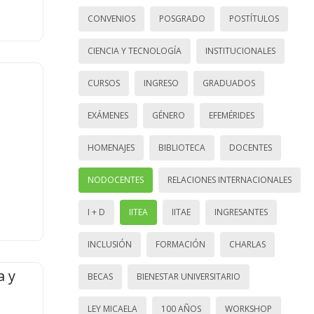
CONVENIOS
POSGRADO
POSTÍTULOS
CIENCIA Y TECNOLOGÍA
INSTITUCIONALES
CURSOS
INGRESO
GRADUADOS
EXÁMENES
GÉNERO
EFEMÉRIDES
HOMENAJES
BIBLIOTECA
DOCENTES
NODOCENTES
RELACIONES INTERNACIONALES
I + D
IITEA
IITAE
INGRESANTES
INCLUSIÓN
FORMACIÓN
CHARLAS
a y
BECAS
BIENESTAR UNIVERSITARIO
LEY MICAELA
100 AÑOS
WORKSHOP