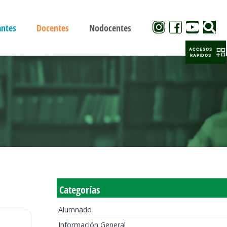
antes
Docentes
Nodocentes
ACCESOS
RAPIDOS
Categorías
Alumnado
Información General