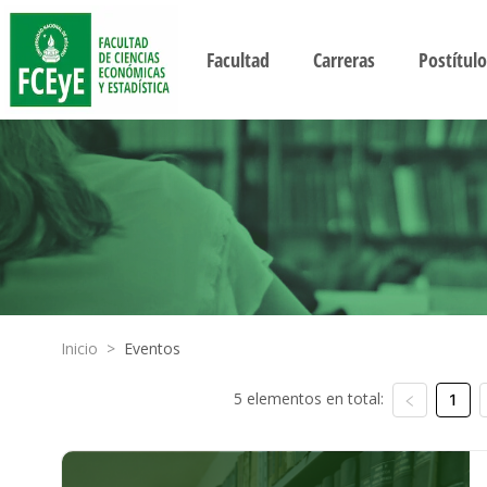
Facultad
Carreras
Postítulo
Inicio
>
Eventos
5 elementos en total:
1