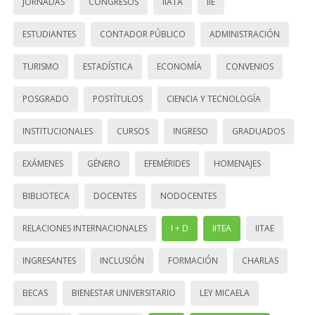
JORNADAS
CONGRESOS
IIATA
IIE
ESTUDIANTES
CONTADOR PÚBLICO
ADMINISTRACIÓN
TURISMO
ESTADÍSTICA
ECONOMÍA
CONVENIOS
POSGRADO
POSTÍTULOS
CIENCIA Y TECNOLOGÍA
INSTITUCIONALES
CURSOS
INGRESO
GRADUADOS
EXÁMENES
GÉNERO
EFEMÉRIDES
HOMENAJES
BIBLIOTECA
DOCENTES
NODOCENTES
RELACIONES INTERNACIONALES
I + D
IITEA
IITAE
INGRESANTES
INCLUSIÓN
FORMACIÓN
CHARLAS
BECAS
BIENESTAR UNIVERSITARIO
LEY MICAELA