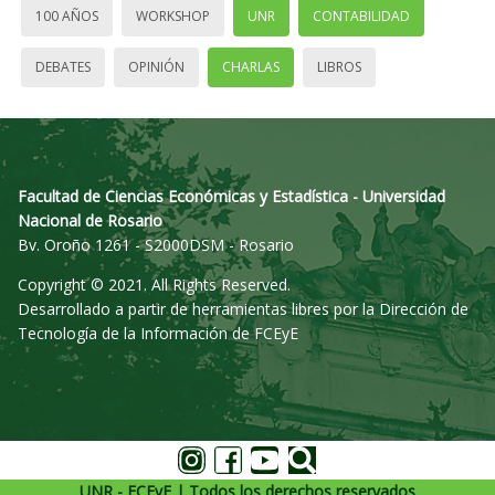
100 AÑOS
WORKSHOP
UNR
CONTABILIDAD
DEBATES
OPINIÓN
CHARLAS
LIBROS
Facultad de Ciencias Económicas y Estadística - Universidad
Nacional de Rosario
Bv. Oroño 1261 - S2000DSM - Rosario
Copyright © 2021. All Rights Reserved.
Desarrollado a partir de herramientas libres por la Dirección de
Tecnología de la Información de FCEyE
UNR - FCEyE | Todos los derechos reservados