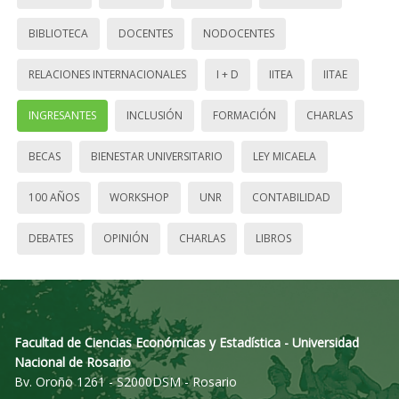
BIBLIOTECA
DOCENTES
NODOCENTES
RELACIONES INTERNACIONALES
I + D
IITEA
IITAE
INGRESANTES
INCLUSIÓN
FORMACIÓN
CHARLAS
BECAS
BIENESTAR UNIVERSITARIO
LEY MICAELA
100 AÑOS
WORKSHOP
UNR
CONTABILIDAD
DEBATES
OPINIÓN
CHARLAS
LIBROS
Facultad de Ciencias Económicas y Estadística - Universidad
Nacional de Rosario
Bv. Oroño 1261 - S2000DSM - Rosario