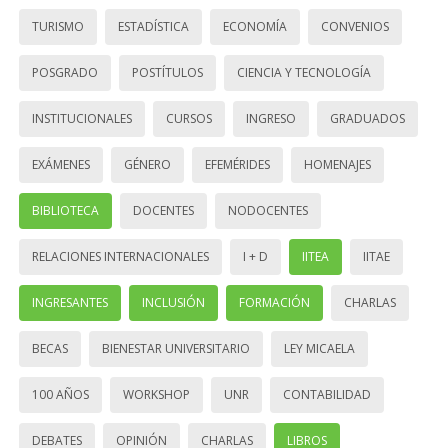
TURISMO
ESTADÍSTICA
ECONOMÍA
CONVENIOS
POSGRADO
POSTÍTULOS
CIENCIA Y TECNOLOGÍA
INSTITUCIONALES
CURSOS
INGRESO
GRADUADOS
EXÁMENES
GÉNERO
EFEMÉRIDES
HOMENAJES
BIBLIOTECA
DOCENTES
NODOCENTES
RELACIONES INTERNACIONALES
I + D
IITEA
IITAE
INGRESANTES
INCLUSIÓN
FORMACIÓN
CHARLAS
BECAS
BIENESTAR UNIVERSITARIO
LEY MICAELA
100 AÑOS
WORKSHOP
UNR
CONTABILIDAD
DEBATES
OPINIÓN
CHARLAS
LIBROS