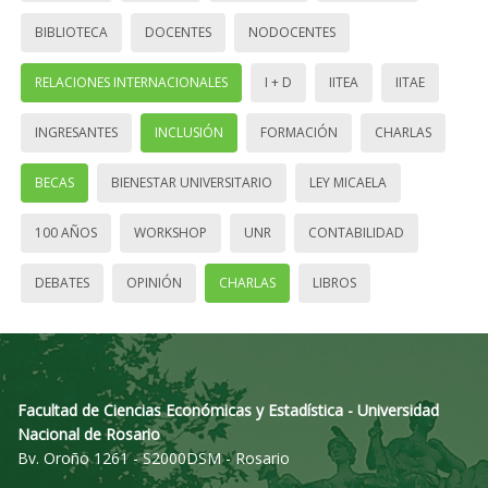
BIBLIOTECA
DOCENTES
NODOCENTES
RELACIONES INTERNACIONALES
I + D
IITEA
IITAE
INGRESANTES
INCLUSIÓN
FORMACIÓN
CHARLAS
BECAS
BIENESTAR UNIVERSITARIO
LEY MICAELA
100 AÑOS
WORKSHOP
UNR
CONTABILIDAD
DEBATES
OPINIÓN
CHARLAS
LIBROS
Facultad de Ciencias Económicas y Estadística - Universidad
Nacional de Rosario
Bv. Oroño 1261 - S2000DSM - Rosario