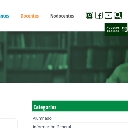
antes
Docentes
Nodocentes
ACCESOS
RAPIDOS
Categorías
Alumnado
Información General