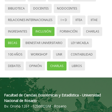
BIBLIOTECA
DOCENTES
NODOCENTES
RELACIONES INTERNACIONALES
I + D
IITEA
IITAE
INGRESANTES
INCLUSIÓN
FORMACIÓN
CHARLAS
BECAS
BIENESTAR UNIVERSITARIO
LEY MICAELA
100 AÑOS
WORKSHOP
UNR
CONTABILIDAD
DEBATES
OPINIÓN
CHARLAS
LIBROS
Facultad de Ciencias Económicas y Estadística - Universidad
Nacional de Rosario
Bv. Oroño 1261 - S2000DSM - Rosario