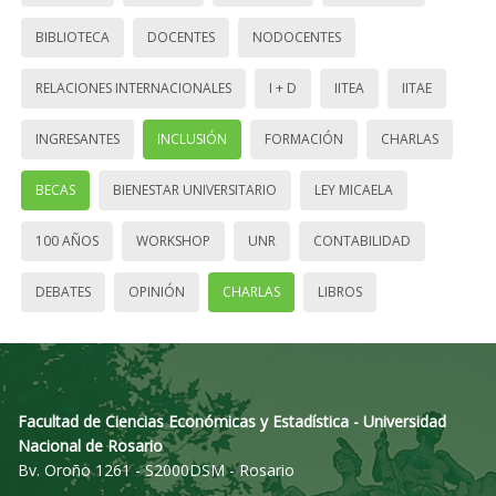
BIBLIOTECA
DOCENTES
NODOCENTES
RELACIONES INTERNACIONALES
I + D
IITEA
IITAE
INGRESANTES
INCLUSIÓN
FORMACIÓN
CHARLAS
BECAS
BIENESTAR UNIVERSITARIO
LEY MICAELA
100 AÑOS
WORKSHOP
UNR
CONTABILIDAD
DEBATES
OPINIÓN
CHARLAS
LIBROS
Facultad de Ciencias Económicas y Estadística - Universidad
Nacional de Rosario
Bv. Oroño 1261 - S2000DSM - Rosario