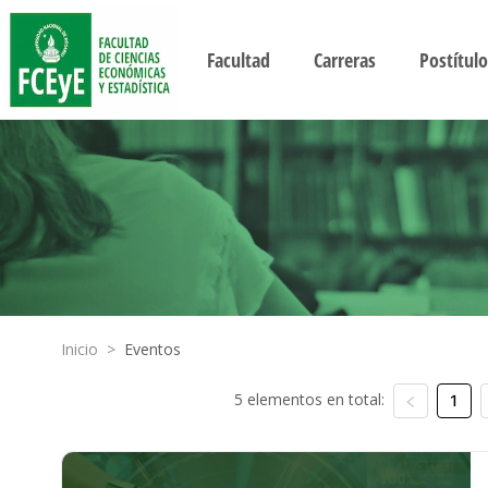
Facultad
Carreras
Postítulo
Inicio
>
Eventos
5 elementos en total:
1