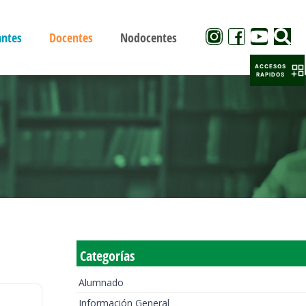
antes
Docentes
Nodocentes
ACCESOS
RAPIDOS
Categorías
Alumnado
Información General