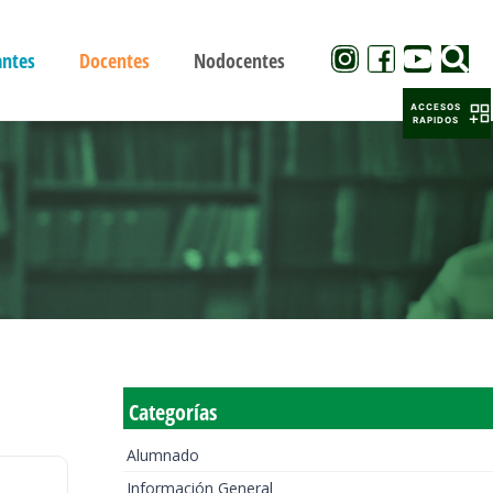
antes
Docentes
Nodocentes
ACCESOS
RAPIDOS
Categorías
Alumnado
Información General