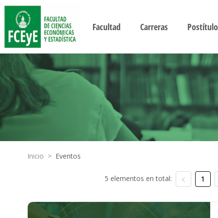
Facultad
Carreras
Postítulo
Inicio
>
Eventos
5 elementos en total:
1