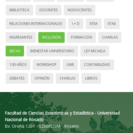
BIBLIOTECA
DOCENTES
NODOCENTES
RELACIONES INTERNACIONALES
I + D
IITEA
IITAE
INGRESANTES
INCLUSIÓN
FORMACIÓN
CHARLAS
BECAS
BIENESTAR UNIVERSITARIO
LEY MICAELA
100 AÑOS
WORKSHOP
UNR
CONTABILIDAD
DEBATES
OPINIÓN
CHARLAS
LIBROS
Facultad de Ciencias Económicas y Estadística - Universidad
Nacional de Rosario
Bv. Oroño 1261 - S2000DSM - Rosario