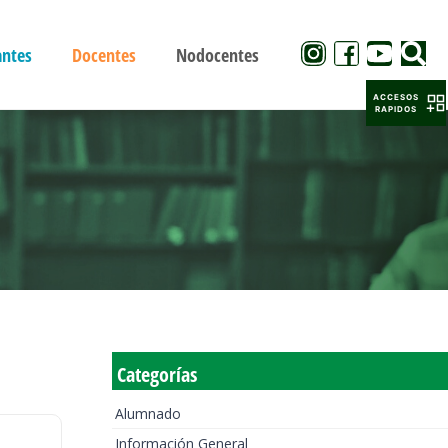
antes
Docentes
Nodocentes
ACCESOS
RAPIDOS
Categorías
Alumnado
Información General