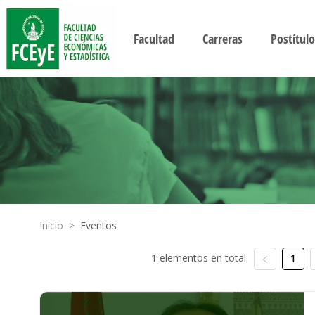
Facultad
Carreras
Postítulo
Inicio
>
Eventos
1 elementos en total:
1