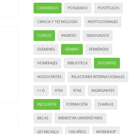
CONVENIOS
POSGRADO
POSTÍTULOS
CIENCIA Y TECNOLOGÍA
INSTITUCIONALES
CURSOS
INGRESO
GRADUADOS
EXÁMENES
GÉNERO
EFEMÉRIDES
HOMENAJES
BIBLIOTECA
DOCENTES
NODOCENTES
RELACIONES INTERNACIONALES
I + D
IITEA
IITAE
INGRESANTES
INCLUSIÓN
FORMACIÓN
CHARLAS
BECAS
BIENESTAR UNIVERSITARIO
LEY MICAELA
100 AÑOS
WORKSHOP