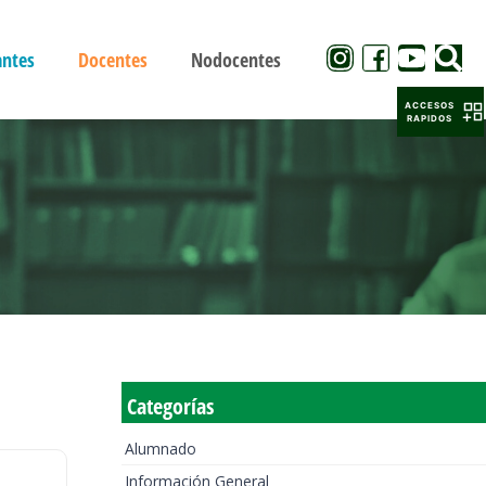
antes
Docentes
Nodocentes
ACCESOS
RAPIDOS
Categorías
Alumnado
Información General