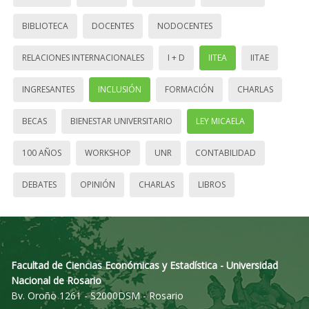
BIBLIOTECA
DOCENTES
NODOCENTES
RELACIONES INTERNACIONALES
I + D
IITEA
IITAE
INGRESANTES
INCLUSIÓN
FORMACIÓN
CHARLAS
BECAS
BIENESTAR UNIVERSITARIO
LEY MICAELA
100 AÑOS
WORKSHOP
UNR
CONTABILIDAD
DEBATES
OPINIÓN
CHARLAS
LIBROS
Facultad de Ciencias Económicas y Estadística - Universidad
Nacional de Rosario
Bv. Oroño 1261 - S2000DSM - Rosario