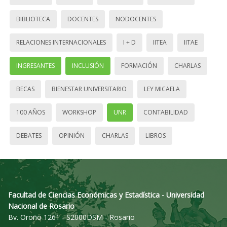
BIBLIOTECA
DOCENTES
NODOCENTES
RELACIONES INTERNACIONALES
I + D
IITEA
IITAE
INGRESANTES
INCLUSIÓN
FORMACIÓN
CHARLAS
BECAS
BIENESTAR UNIVERSITARIO
LEY MICAELA
100 AÑOS
WORKSHOP
UNR
CONTABILIDAD
DEBATES
OPINIÓN
CHARLAS
LIBROS
Facultad de Ciencias Económicas y Estadística - Universidad
Nacional de Rosario
Bv. Oroño 1261 - S2000DSM - Rosario