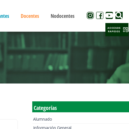
antes
Docentes
Nodocentes
ACCESOS
RAPIDOS
Categorías
Alumnado
Información General