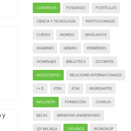
CONVENIOS
POSGRADO
POSTÍTULOS
CIENCIA Y TECNOLOGÍA
INSTITUCIONALES
CURSOS
INGRESO
GRADUADOS
EXÁMENES
GÉNERO
EFEMÉRIDES
HOMENAJES
BIBLIOTECA
DOCENTES
NODOCENTES
RELACIONES INTERNACIONALES
I + D
IITEA
IITAE
INGRESANTES
INCLUSIÓN
FORMACIÓN
CHARLAS
 y
BECAS
BIENESTAR UNIVERSITARIO
LEY MICAELA
100 AÑOS
WORKSHOP