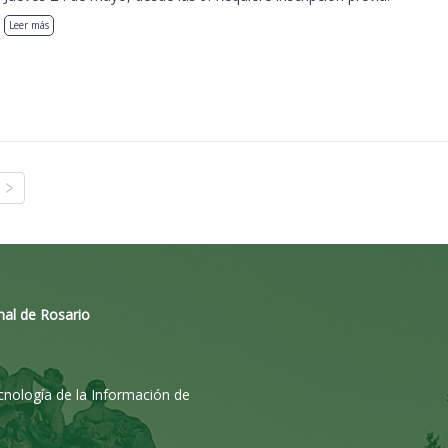
Leer más
nal de Rosario
ecnología de la Información de