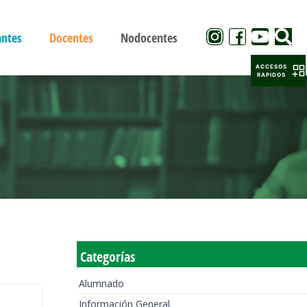
antes
Docentes
Nodocentes
ACCESOS
RAPIDOS
Categorías
Alumnado
Información General