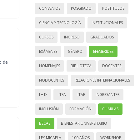
CONVENIOS
POSGRADO
POSTÍTULOS
CIENCIA Y TECNOLOGÍA
INSTITUCIONALES
CURSOS
INGRESO
GRADUADOS
EXÁMENES
GÉNERO
EFEMÉRIDES
o de
HOMENAJES
BIBLIOTECA
DOCENTES
NODOCENTES
RELACIONES INTERNACIONALES
I + D
IITEA
IITAE
INGRESANTES
INCLUSIÓN
FORMACIÓN
CHARLAS
BECAS
BIENESTAR UNIVERSITARIO
LEY MICAELA
100 AÑOS
WORKSHOP