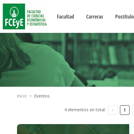
Facultad
Carreras
Postítulo
Inicio
>
Eventos
4 elementos en total:
1