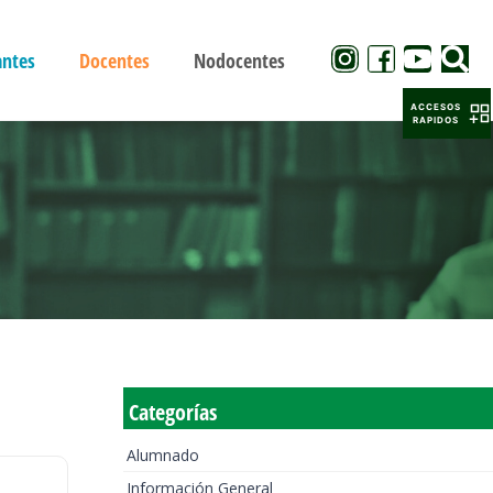
antes
Docentes
Nodocentes
ACCESOS
RAPIDOS
Categorías
Alumnado
Información General