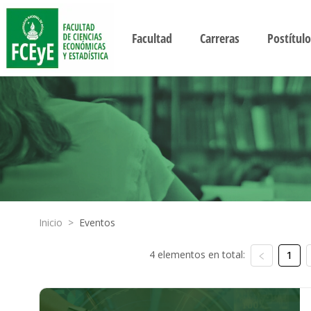
Facultad
Carreras
Postítulo
Inicio
>
Eventos
4 elementos en total:
1