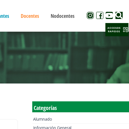
antes
Docentes
Nodocentes
ACCESOS
RAPIDOS
Categorías
Alumnado
Información General