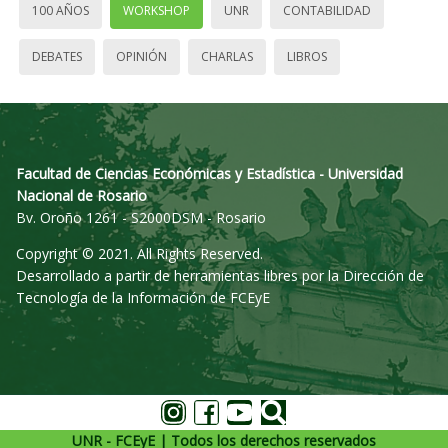
100 AÑOS
WORKSHOP
UNR
CONTABILIDAD
DEBATES
OPINIÓN
CHARLAS
LIBROS
Facultad de Ciencias Económicas y Estadística - Universidad
Nacional de Rosario
Bv. Oroño 1261 - S2000DSM - Rosario
Copyright © 2021. All Rights Reserved.
Desarrollado a partir de herramientas libres por la Dirección de
Tecnología de la Información de FCEyE
UNR - FCEyE | Todos los derechos reservados