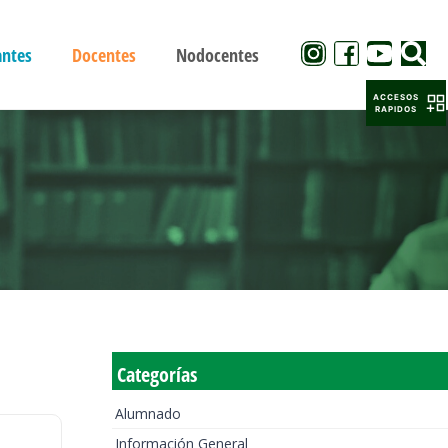
antes
Docentes
Nodocentes
ACCESOS
RAPIDOS
Categorías
Alumnado
Información General