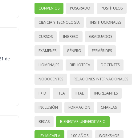
CONVENIOS
POSGRADO
POSTÍTULOS
CIENCIA Y TECNOLOGÍA
INSTITUCIONALES
CURSOS
INGRESO
GRADUADOS
EXÁMENES
GÉNERO
EFEMÉRIDES
21 de
HOMENAJES
BIBLIOTECA
DOCENTES
NODOCENTES
RELACIONES INTERNACIONALES
I + D
IITEA
IITAE
INGRESANTES
INCLUSIÓN
FORMACIÓN
CHARLAS
BECAS
BIENESTAR UNIVERSITARIO
LEY MICAELA
100 AÑOS
WORKSHOP